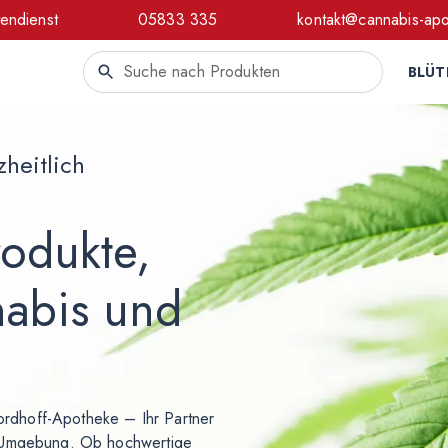
endienst
05833 335
kontakt@cannabis-ap
BLÜT
zheitlich
odukte,
nabis und
rdhoff-Apotheke – Ihr Partner
d Umgebung. Ob hochwertige