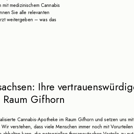
 mit medizinischem Cannabis
nnen Sie alle relevanten
 Arzt weitergeben – was das
chsen: Ihre vertrauenswürdige 
m Raum Gifhorn
lisierte Cannabis-Apotheke im Raum Gifhorn und setzen uns mit 
. Wir verstehen, dass viele Menschen immer noch mit Vorurteil
halten kann, die potenziellen therapeutischen Vorteile zu nutz