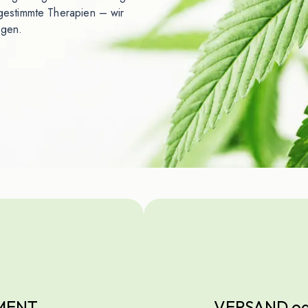
bgestimmte Therapien – wir
igen.
MENT
VERSAND ode