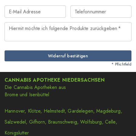
E-Mail Adresse
Telefonnummer
Hiermit möchte ich folgende Produkte zurückgeben
*
Widerruf bestätigen
* Pflichtfeld
CANNABIS APOTHEKE NIEDERSACHSEN
Die Cannabis Apotheken aus
Brome und Isenbüttel
Hannover
,
Klötze
,
Helmstedt
,
Gardelegen
,
Magdeburg
,
Salzwedel
,
Gifhorn
,
Braunschweig
,
Wolfsburg
,
Celle
,
Königslutter