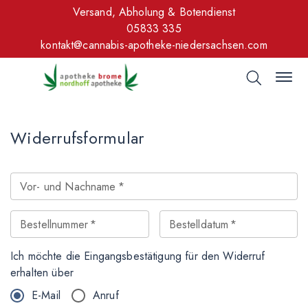
Versand, Abholung & Botendienst
05833 335
kontakt@cannabis-apotheke-niedersachsen.com
Widerrufsformular
Vor- und Nachname
*
Bestellnummer
*
Bestelldatum
*
Ich möchte die Eingangsbestätigung für den Widerruf
erhalten über
E-Mail
Anruf