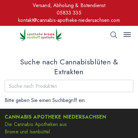
Versand, Abholung & Botendienst
05833 335
kontakt@cannabis-apotheke-niedersachsen.com
Suche nach Cannabisblüten &
Extrakten
Bitte geben Sie einen Suchbegriff ein
CANNABIS APOTHEKE NIEDERSACHSEN
Die Cannabis Apotheken aus
Brome und Isenbüttel